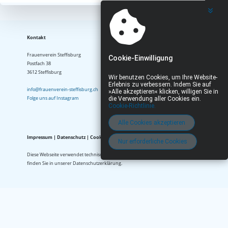
Kontakt
Frauenverein Steffisburg

Cookie-Einwilligung
Postfach 38

3612 Steffisburg

Wir benutzen Cookies, um Ihre Website-
Erlebnis zu verbessern. Indem Sie auf
info@frauenverein-steffisburg.ch
»Alle akzeptieren« klicken, willigen Sie in
Folge uns auf Instagram
die Verwendung aller Cookies ein.
Cookie-Richtlinie.
Alle Cookies akzeptieren
Impressum | Datenschutz | Cookie‑Hinweis
Nur erforderliche Cookies
Diese Webseite verwendet technisch notwendige Cookies. Informationen zum Umgang mit Pe
finden Sie in unserer Datenschutzerklärung.