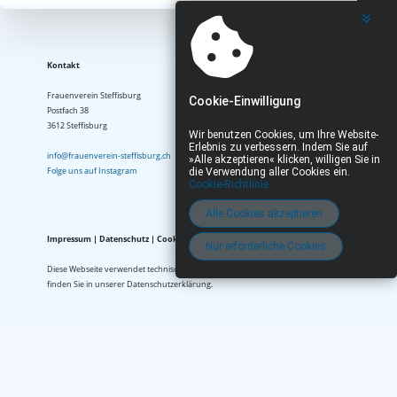
Kontakt
Frauenverein Steffisburg

Cookie-Einwilligung
Postfach 38

3612 Steffisburg

Wir benutzen Cookies, um Ihre Website-
Erlebnis zu verbessern. Indem Sie auf
info@frauenverein-steffisburg.ch
»Alle akzeptieren« klicken, willigen Sie in
Folge uns auf Instagram
die Verwendung aller Cookies ein.
Cookie-Richtlinie.
Alle Cookies akzeptieren
Impressum | Datenschutz | Cookie‑Hinweis
Nur erforderliche Cookies
Diese Webseite verwendet technisch notwendige Cookies. Informationen zum Umgang mit Pe
finden Sie in unserer Datenschutzerklärung.